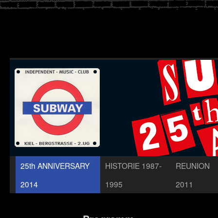
Zum
25th ANNIVERSARY
HISTORIE 1987-
REUNION
Inhalt
2014
1995
2011
springen