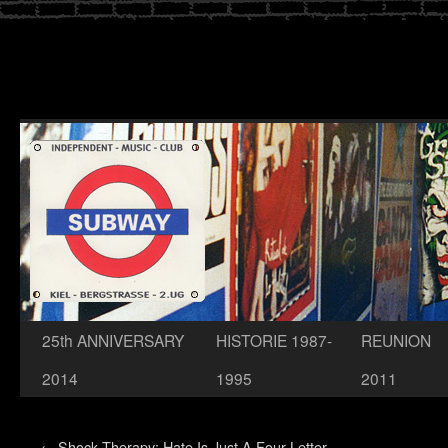
Zum
25th ANNIVERSARY
HISTORIE 1987-
REUNION
Inhalt
2014
1995
2011
springen
←
Shock Therapy: Hate Is Just A Four Letter