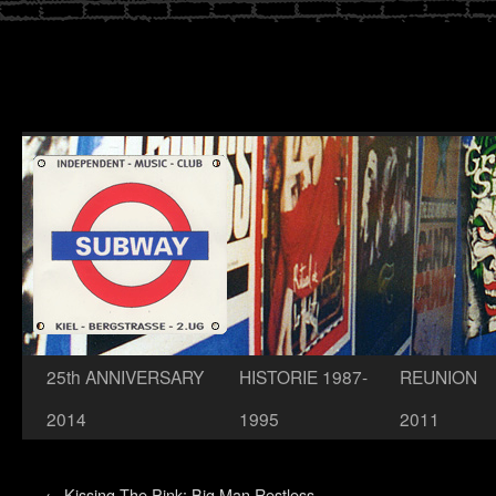
Zum
25th ANNIVERSARY
HISTORIE 1987-
REUNION
Inhalt
2014
1995
2011
springen
←
Kissing The Pink: Big Man Restless